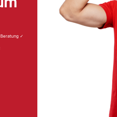
zum
 Beratung ✓
: