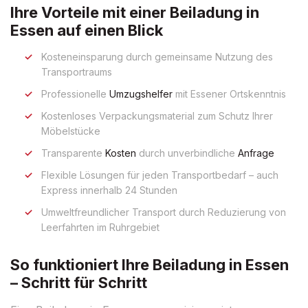
Ihre Vorteile mit einer Beiladung in
Essen auf einen Blick
Kosteneinsparung durch gemeinsame Nutzung des
Transportraums
Professionelle
Umzugshelfer
mit Essener Ortskenntnis
Kostenloses Verpackungsmaterial zum Schutz Ihrer
Möbelstücke
Transparente
Kosten
durch unverbindliche
Anfrage
Flexible Lösungen für jeden Transportbedarf – auch
Express innerhalb 24 Stunden
Umweltfreundlicher Transport durch Reduzierung von
Leerfahrten im Ruhrgebiet
So funktioniert Ihre Beiladung in Essen
– Schritt für Schritt