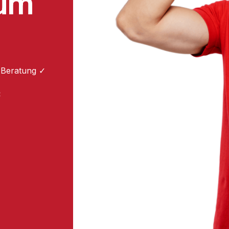
zum
 Beratung ✓
: