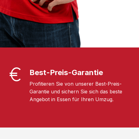
Best-Preis-Garantie
Profitieren Sie von unserer Best-Preis-
Garantie und sichern Sie sich das beste
Angebot in Essen für Ihren Umzug.