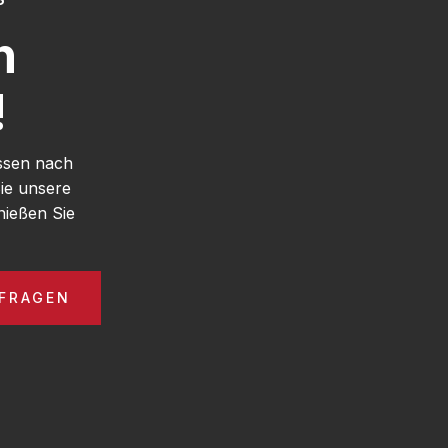
h
!
ssen nach
ie unsere
ießen Sie
FRAGEN