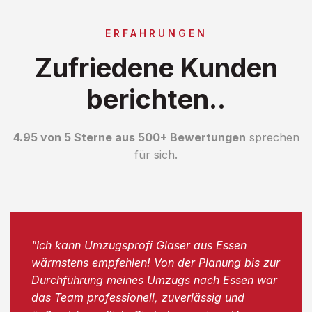
ERFAHRUNGEN
Zufriedene Kunden
berichten..
4.95 von 5 Sterne aus 500+ Bewertungen
sprechen
für sich.
"Ich kann Umzugsprofi Glaser aus Essen
wärmstens empfehlen! Von der Planung bis zur
Durchführung meines Umzugs nach Essen war
das Team professionell, zuverlässig und