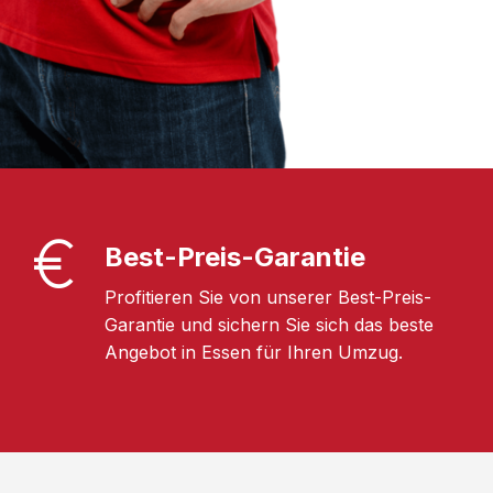
Best-Preis-Garantie
Profitieren Sie von unserer Best-Preis-
Garantie und sichern Sie sich das beste
Angebot in Essen für Ihren Umzug.