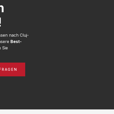
h
!
ssen nach Cluj-
nsere
Best-
 Sie
FRAGEN