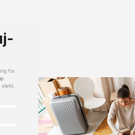
j-
ung für
j-
 steht.