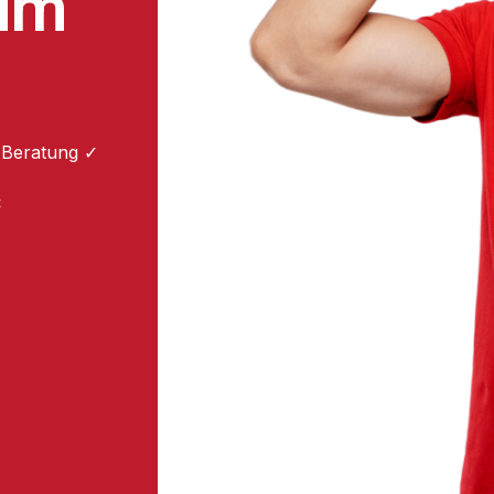
um
 Beratung ✓
: