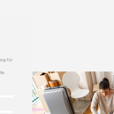
ung für
lle