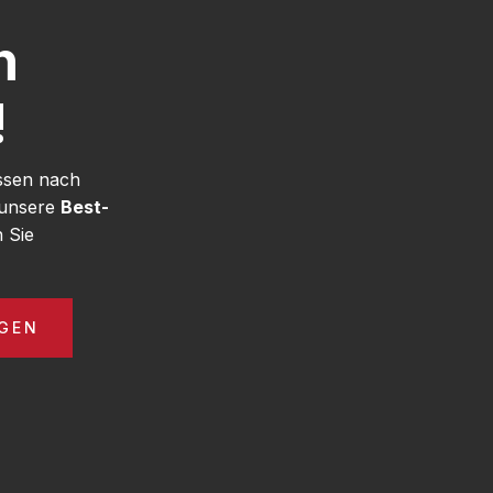
h
!
ssen nach
 unsere
Best-
 Sie
GEN