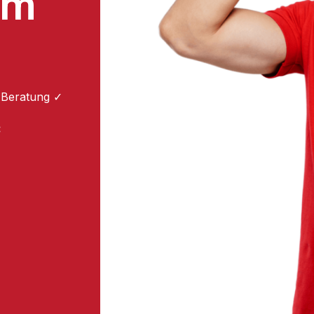
um
 Beratung ✓
: