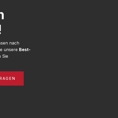
h
!
ssen nach
ie unsere
Best-
 Sie
RAGEN