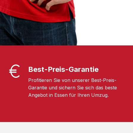
Best-Preis-Garantie
Profitieren Sie von unserer Best-Preis-
Garantie und sichern Sie sich das beste
Angebot in Essen für Ihren Umzug.