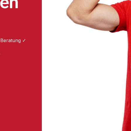
ten
 Beratung ✓
: