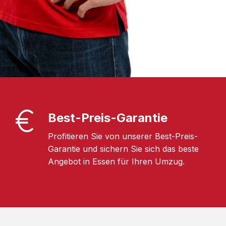
Best-Preis-Garantie
Profitieren Sie von unserer Best-Preis-
Garantie und sichern Sie sich das beste
Angebot in Essen für Ihren Umzug.