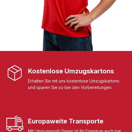
Kostenlose Umzugskartons
Erhalten Sie mit uns kostenlose Umzugskartons
und sparen Sie so bei den Vorbereitungen.
Europaweite Transporte
Mit Umzugsprofi Glaser ist Ihr Eigentum auch bei