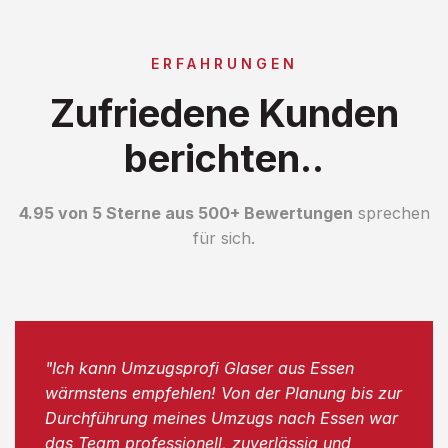
ERFAHRUNGEN
Zufriedene Kunden
berichten..
4.95 von 5 Sterne aus 500+ Bewertungen
sprechen
für sich.
"Ich kann Umzugsprofi Glaser aus Essen
wärmstens empfehlen! Von der Planung bis zur
Durchführung meines Umzugs nach Essen war
das Team professionell, zuverlässig und