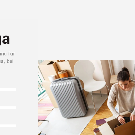
ga
ung für
ga
, bei