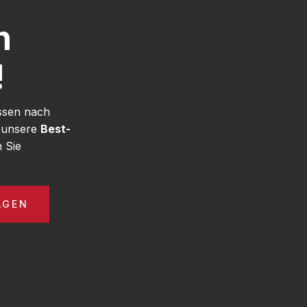
h
!
ssen nach
e unsere
Best-
 Sie
AGEN