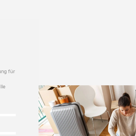
ung für
lle