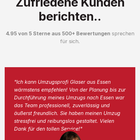
Zufriedene Kunden
berichten..
4.95 von 5 Sterne aus 500+ Bewertungen
sprechen
für sich.
"Ich kann Umzugsprofi Glaser aus Essen
wärmstens empfehlen! Von der Planung bis zur
Durchführung meines Umzugs nach Essen war
das Team professionell, zuverlässig und
äußerst freundlich. Sie haben meinen Umzug
stressfrei und reibungslos gestaltet. Vielen
Dank für den tollen Service!"