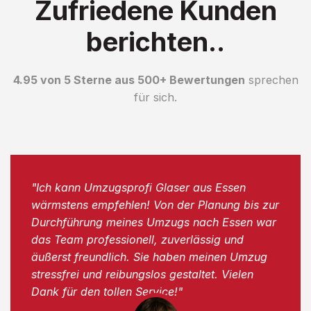
Zufriedene Kunden
berichten..
4.95 von 5 Sterne aus 500+ Bewertungen
sprechen
für sich.
"Ich kann Umzugsprofi Glaser aus Essen
wärmstens empfehlen! Von der Planung bis zur
Durchführung meines Umzugs nach Essen war
das Team professionell, zuverlässig und
äußerst freundlich. Sie haben meinen Umzug
stressfrei und reibungslos gestaltet. Vielen
Dank für den tollen Service!"