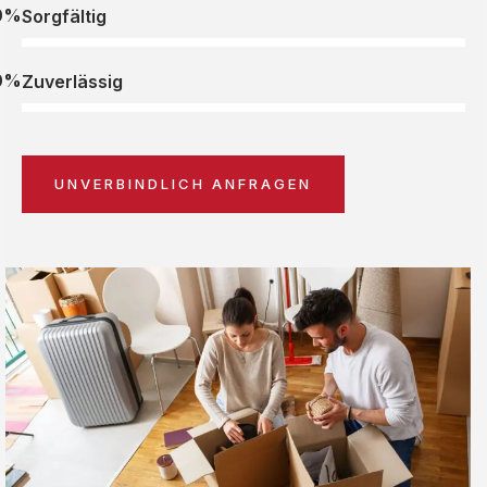
0%
Sorgfältig
0%
Zuverlässig
UNVERBINDLICH ANFRAGEN