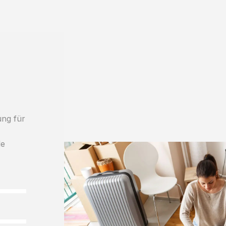
ung für
le