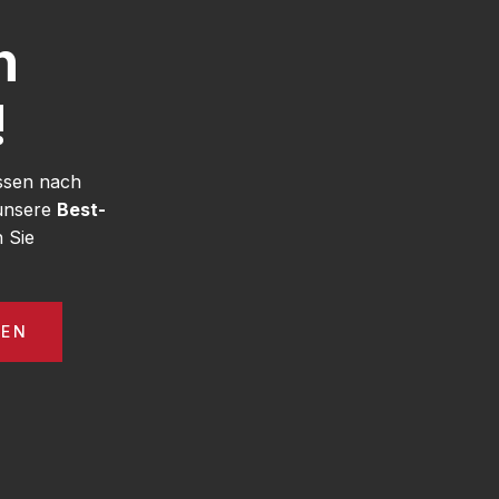
h
!
ssen nach
 unsere
Best-
 Sie
GEN