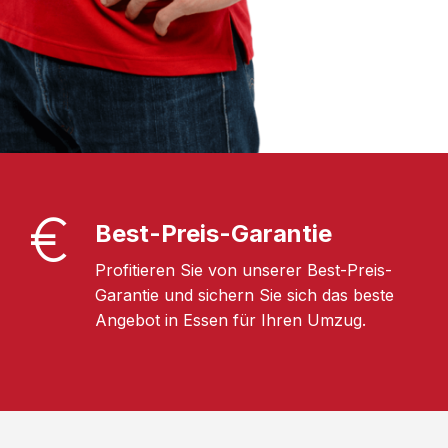
Best-Preis-Garantie
Profitieren Sie von unserer Best-Preis-
Garantie und sichern Sie sich das beste
Angebot in Essen für Ihren Umzug.