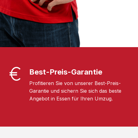
Best-Preis-Garantie
Profitieren Sie von unserer Best-Preis-
Garantie und sichern Sie sich das beste
Angebot in Essen für Ihren Umzug.