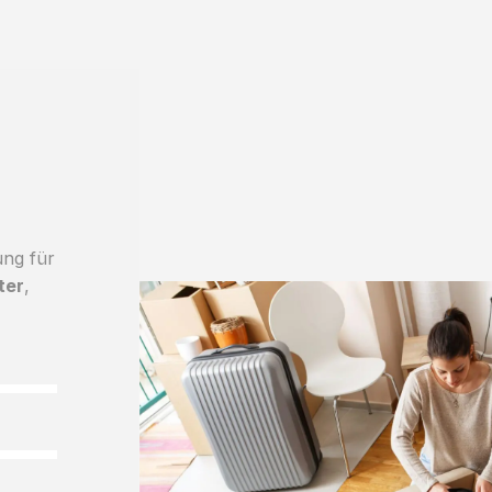
ung für
ter
,