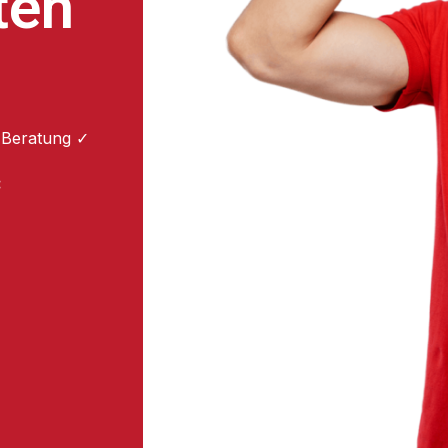
ten
 Beratung ✓
: