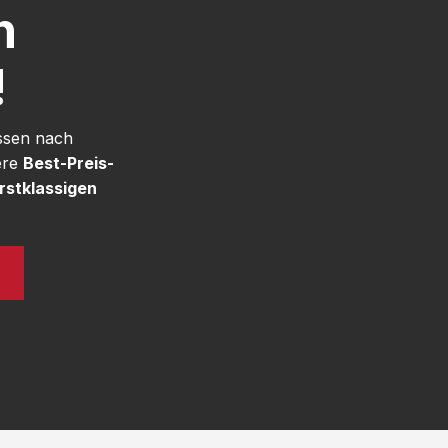
h
!
ssen nach
ere
Best-Preis-
rstklassigen