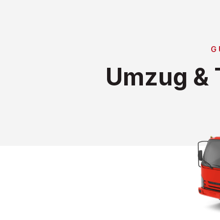
G
Umzug & T