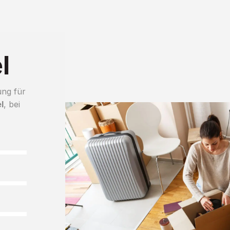
l
ung für
l
, bei