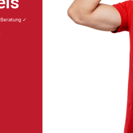
eis
 Beratung ✓
: