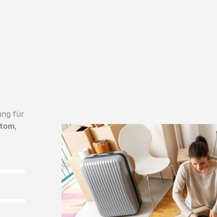
ung für
ytom
,