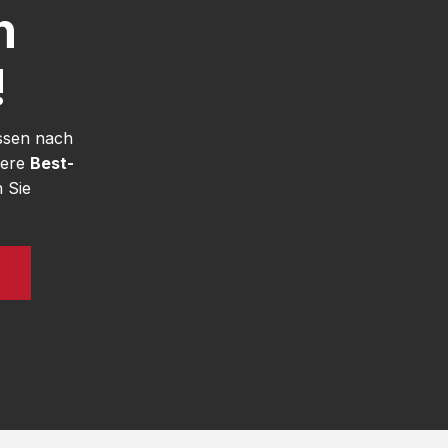
h
!
ssen nach
sere
Best-
 Sie
N