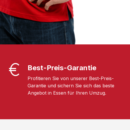
Best-Preis-Garantie
Profitieren Sie von unserer Best-Preis-
Garantie und sichern Sie sich das beste
Angebot in Essen für Ihren Umzug.