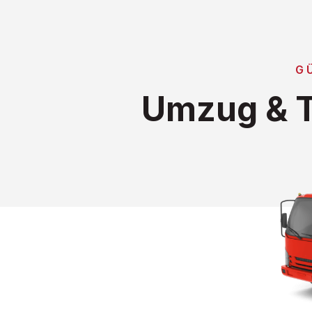
G
Umzug & T