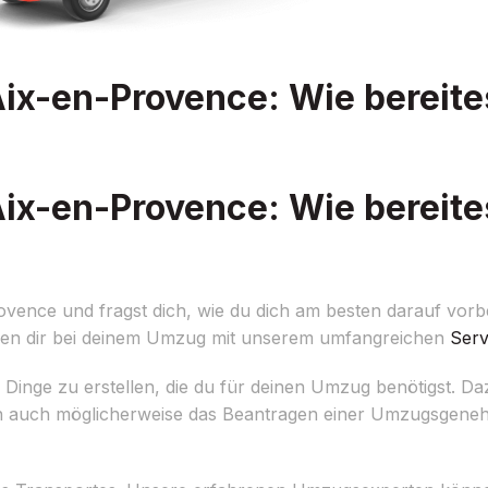
x-en-Provence: Wie bereites
x-en-Provence: Wie bereites
ence und fragst dich, wie du dich am besten darauf vorbe
hen dir bei deinem Umzug mit unserem umfangreichen
Serv
ler Dinge zu erstellen, die du für deinen Umzug benötigst. D
 auch möglicherweise das Beantragen einer Umzugsgeneh