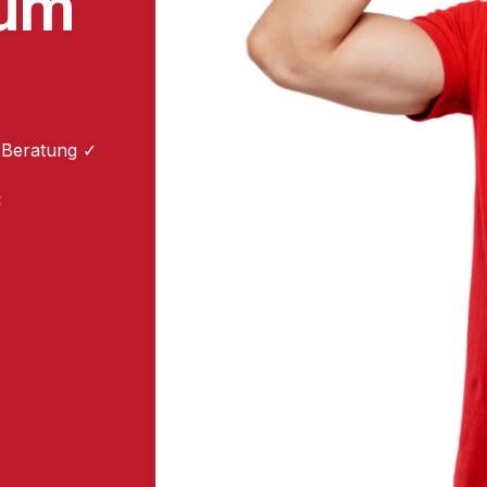
zum
 Beratung ✓
: