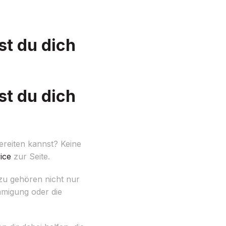
t du dich
t du dich
reiten kannst? Keine
ice
zur Seite.
azu gehören nicht nur
migung oder die