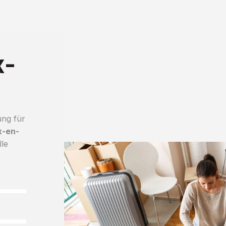
x-
ung für
x-en-
lle