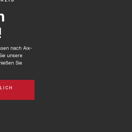
h
!
ssen nach Aix-
Sie unsere
ießen Sie
LICH