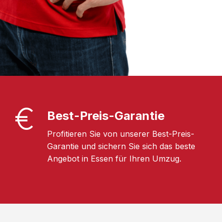
Best-Preis-Garantie
Profitieren Sie von unserer Best-Preis-
Garantie und sichern Sie sich das beste
Angebot in Essen für Ihren Umzug.