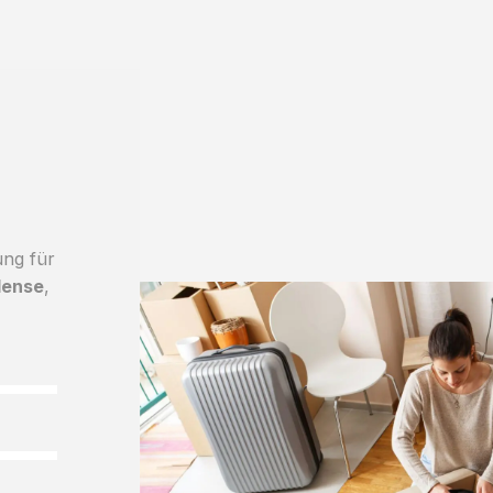
ung für
dense
,