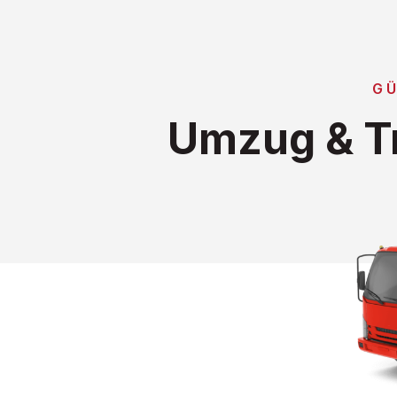
GÜ
Umzug & T