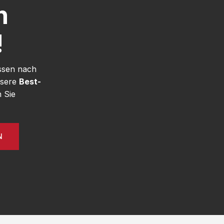
h
!
ssen nach
nsere
Best-
 Sie
N