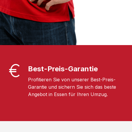
Best-Preis-Garantie
Profitieren Sie von unserer Best-Preis-
Garantie und sichern Sie sich das beste
Angebot in Essen für Ihren Umzug.