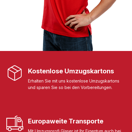
Kostenlose Umzugskartons
Erhalten Sie mit uns kostenlose Umzugskartons
und sparen Sie so bei den Vorbereitungen.
Europaweite Transporte
Mit Umzugsprofi Glaser ist Ihr Eigentum auch bei