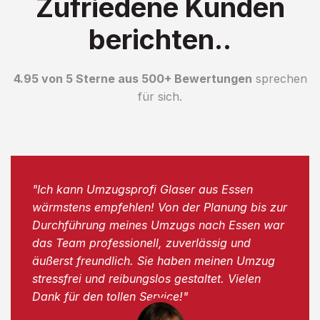
Zufriedene Kunden
berichten..
4.95 von 5 Sterne aus 500+ Bewertungen
sprechen
für sich.
"Ich kann Umzugsprofi Glaser aus Essen
wärmstens empfehlen! Von der Planung bis zur
Durchführung meines Umzugs nach Essen war
das Team professionell, zuverlässig und
äußerst freundlich. Sie haben meinen Umzug
stressfrei und reibungslos gestaltet. Vielen
Dank für den tollen Service!"