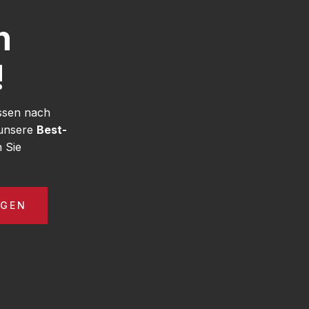
h
!
ssen nach
 unsere
Best-
 Sie
AGEN