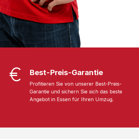
Best-Preis-Garantie
Profitieren Sie von unserer Best-Preis-
Garantie und sichern Sie sich das beste
Angebot in Essen für Ihren Umzug.