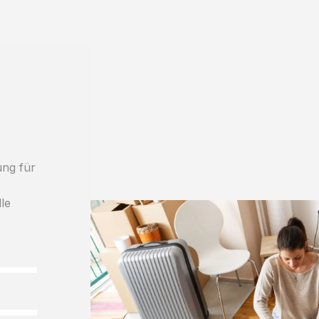
ung für
lle