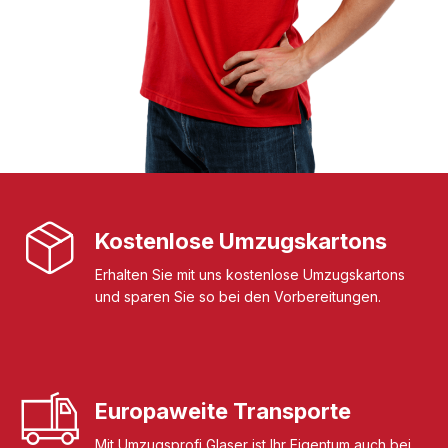
Kostenlose Umzugskartons
Erhalten Sie mit uns kostenlose Umzugskartons
und sparen Sie so bei den Vorbereitungen.
Europaweite Transporte
Mit Umzugsprofi Glaser ist Ihr Eigentum auch bei