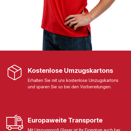
Kostenlose Umzugskartons
Erhalten Sie mit uns kostenlose Umzugskartons
und sparen Sie so bei den Vorbereitungen.
Europaweite Transporte
Mit Umzugsprofi Glaser ist Ihr Eigentum auch bei